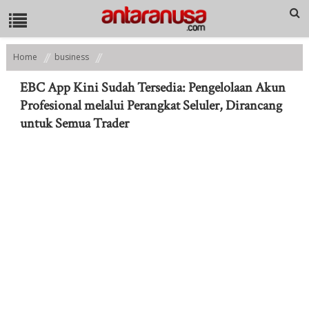
Home
business
EBC App Kini Sudah Tersedia: Pengelolaan Akun Profesional melalui
Perangkat Seluler, Dirancang untuk Semua Trader
EBC App Kini Sudah Tersedia: Pengelolaan Akun
Profesional melalui Perangkat Seluler, Dirancang
untuk Semua Trader