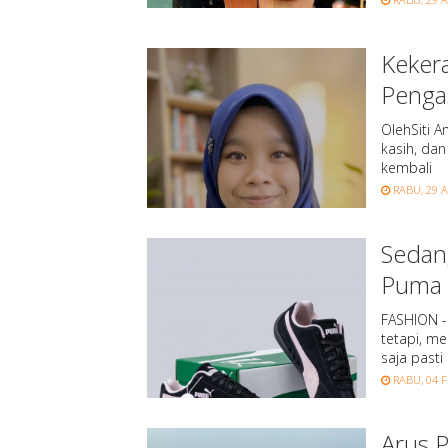
Keker
Pengas
OlehSiti 
kasih, dan
kembali
RABU, 29 A
Sedan
Puma I
FASHION -
tetapi, m
saja pasti 
RABU, 04 F
Arus 