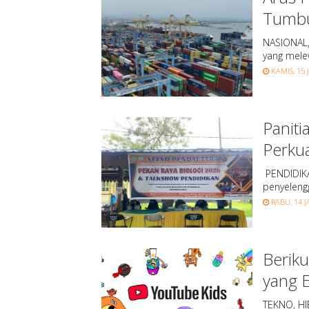
Tumbu
NASIONAL, 
yang mele
KAMIS, 15 
Paniti
Perku
PENDIDIKAN
penyeleng
RABU, 14 J
Berik
yang 
TEKNO, HI