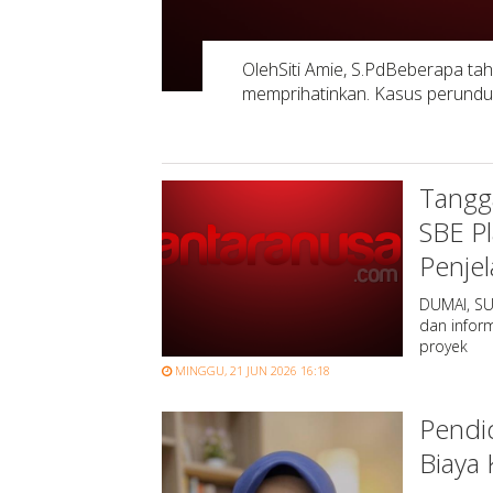
OlehSiti Amie, S.PdBeberapa tahu
memprihatinkan. Kasus perundung
Tangg
SBE Pl
Penje
DUMAI, SU
dan infor
proyek
MINGGU, 21 JUN 2026 16:18
Pendid
Biaya 