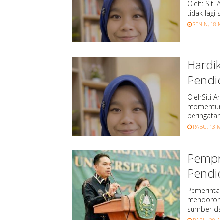
Oleh: Siti
tidak lagi
SENIN, 18 
Hardi
Pendi
OlehSiti A
momentum 
peringatan
RABU, 13 M
Pempr
Pendi
Pemerinta
mendorong
sumber da
RABU, 29 A