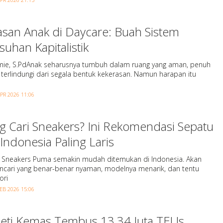
asan Anak di Daycare: Buah Sistem
uhan Kapitalistik
Amie, S.PdAnak seharusnya tumbuh dalam ruang yang aman, penuh
 terlindungi dari segala bentuk kekerasan. Namun harapan itu
PR 2026 11:06
g Cari Sneakers? Ini Rekomendasi Sepatu
ndonesia Paling Laris
 Sneakers Puma semakin mudah ditemukan di Indonesia. Akan
encari yang benar-benar nyaman, modelnya menarik, dan tentu
ori
EB 2026 15:06
Peti Kemas Tembus 13,34 Juta TEUs,