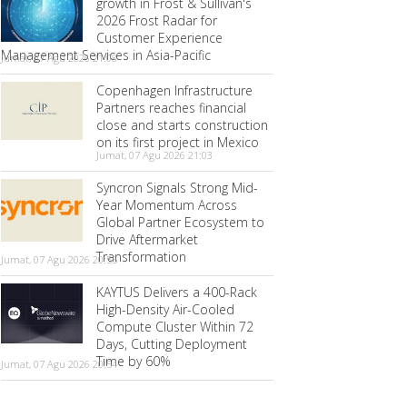
growth in Frost & Sullivan's
2026 Frost Radar for
Customer Experience
Management Services in Asia-Pacific
Jumat, 07 Agu 2026 21:08
Copenhagen Infrastructure
Partners reaches financial
close and starts construction
on its first project in Mexico
Jumat, 07 Agu 2026 21:03
Syncron Signals Strong Mid-
Year Momentum Across
Global Partner Ecosystem to
Drive Aftermarket
Transformation
Jumat, 07 Agu 2026 20:55
KAYTUS Delivers a 400-Rack
High-Density Air-Cooled
Compute Cluster Within 72
Days, Cutting Deployment
Time by 60%
Jumat, 07 Agu 2026 20:54