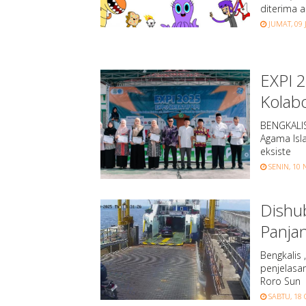
diterima a
JUMAT, 09 
EXPI 2
Kolabo
BENGKALIS,
Agama Isl
eksiste
SENIN, 10 
Dishu
Panja
Bengkalis
penjelasan
Roro Sun
SABTU, 18 