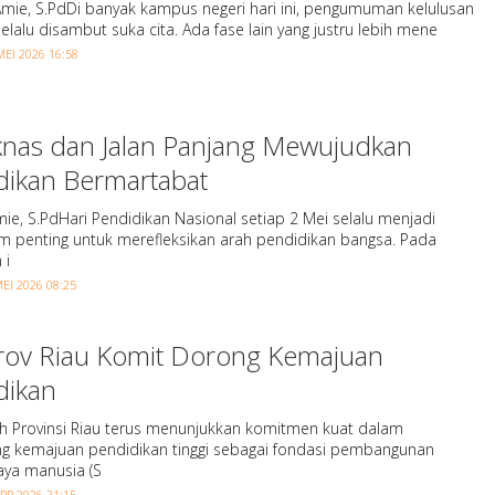
 Amie, S.PdDi banyak kampus negeri hari ini, pengumuman kelulusan
 selalu disambut suka cita. Ada fase lain yang justru lebih mene
MEI 2026 16:58
knas dan Jalan Panjang Mewujudkan
dikan Bermartabat
mie, S.PdHari Pendidikan Nasional setiap 2 Mei selalu menjadi
penting untuk merefleksikan arah pendidikan bangsa. Pada
 i
EI 2026 08:25
ov Riau Komit Dorong Kemajuan
dikan
h Provinsi Riau terus menunjukkan komitmen kuat dalam
 kemajuan pendidikan tinggi sebagai fondasi pembangunan
ya manusia (S
PR 2026 21:15