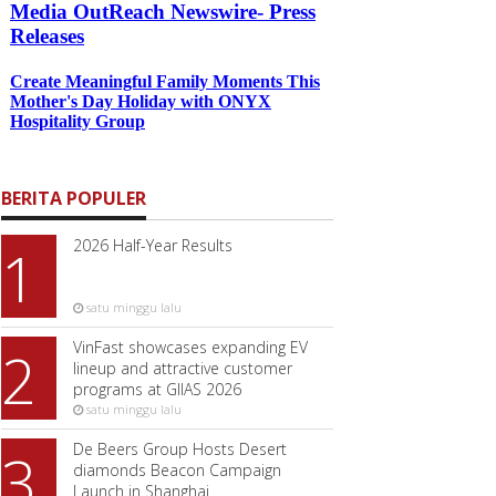
BERITA POPULER
2026 Half-Year Results
1
satu minggu lalu
VinFast showcases expanding EV
2
lineup and attractive customer
programs at GIIAS 2026
satu minggu lalu
De Beers Group Hosts Desert
3
diamonds Beacon Campaign
Launch in Shanghai