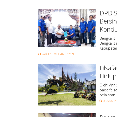
DPD S
Bersi
Kondu
Bengkalis 
Bengkalis
Kabupaten
RABU, 15 OKT 2025 12:09
Filsaf
Hidup
Oleh: Ann
pada fals
pelajaran
SELASA, 14