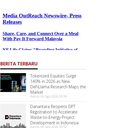
BERITA TERBARU
Tokenized Equities Surge
140% in 2026 as New
DeFiLlama Research Maps the
Market
Kamis, 06 Agu 2026 09:58
Danantara Reopens DPT
Registration to Accelerate
Waste-to-Energy Project
Development in Indonesia
Kamis, 06 Agu 2026 09:52