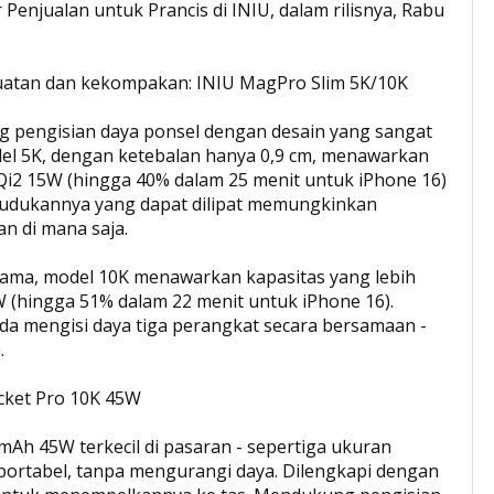
ur Penjualan untuk Prancis di INIU, dalam rilisnya, Rabu
atan dan kekompakan: INIU MagPro Slim 5K/10K
ng pengisian daya ponsel dengan desain yang sangat
odel 5K, dengan ketebalan hanya 0,9 cm, menawarkan
t Qi2 15W (hingga 40% dalam 25 menit untuk iPhone 16)
Dudukannya yang dapat dilipat memungkinkan
n di mana saja.
 lama, model 10K menawarkan kapasitas yang lebih
W (hingga 51% dalam 22 menit untuk iPhone 16).
a mengisi daya tiga perangkat secara bersamaan -
.
ocket Pro 10K 45W
Ah 45W terkecil di pasaran - sepertiga ukuran
portabel, tanpa mengurangi daya. Dilengkapi dengan