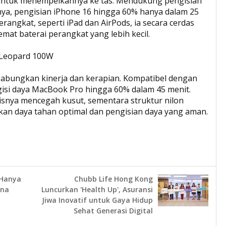
is untuk menempelkannya ke tas. Mendukung pengisian
nya, pengisian iPhone 16 hingga 60% hanya dalam 25
angkat, seperti iPad dan AirPods, ia secara cerdas
t baterai perangkat yang lebih kecil.
k Leopard 100W
bungkan kinerja dan kerapian. Kompatibel dengan
isi daya MacBook Pro hingga 60% dalam 45 menit.
snya mencegah kusut, sementara struktur nilon
an daya tahan optimal dan pengisian daya yang aman.
 Hanya
Chubb Life Hong Kong
rna
Luncurkan 'Health Up', Asuransi
Jiwa Inovatif untuk Gaya Hidup
Sehat Generasi Digital