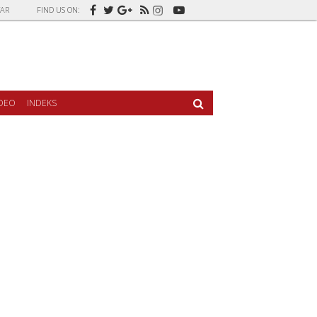
AR
FIND US ON:
IDEO
INDEKS