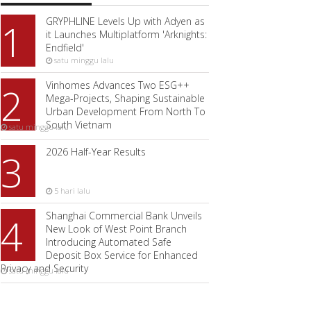
GRYPHLINE Levels Up with Adyen as
1
it Launches Multiplatform 'Arknights:
Endfield'
satu minggu lalu
Vinhomes Advances Two ESG++
2
Mega-Projects, Shaping Sustainable
Urban Development From North To
South Vietnam
satu minggu lalu
2026 Half-Year Results
3
5 hari lalu
Shanghai Commercial Bank Unveils
4
New Look of West Point Branch
Introducing Automated Safe
Deposit Box Service for Enhanced
Privacy and Security
satu minggu lalu