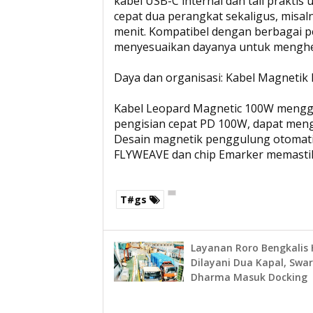
kabel USB-C internal dan tali prakt
cepat dua perangkat sekaligus, misal
menit. Kompatibel dengan berbagai per
menyesuaikan dayanya untuk menghema
Daya dan organisasi: Kabel Magneti
Kabel Leopard Magnetic 100W mengga
pengisian cepat PD 100W, dapat meng
Desain magnetik penggulung otomati
FLYWEAVE dan chip Emarker memastik
T#gs
Layanan Roro Bengkalis
Dilayani Dua Kapal, Swa
Dharma Masuk Docking