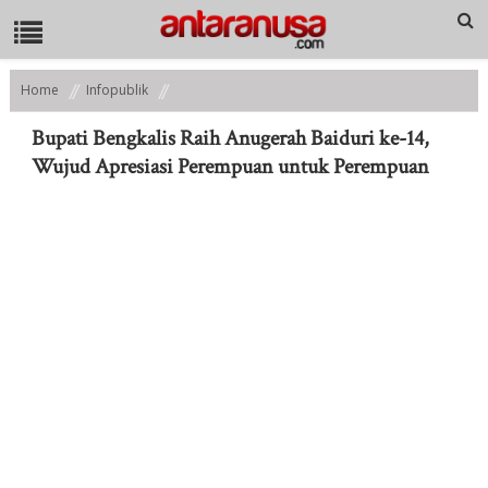
Home
Infopublik
Bupati Bengkalis Raih Anugerah Baiduri ke-14, Wujud Apresiasi
Perempuan untuk Perempuan
Bupati Bengkalis Raih Anugerah Baiduri ke-14,
Wujud Apresiasi Perempuan untuk Perempuan