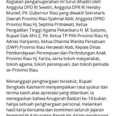
Kegiatan penganugerahan ini turut dihadiri oleh
Anggota DPD RI Sewitri, Anggota DPR RI Hendry
Munief, Plt. Gubernur Riau yang diwakili Sekretaris
Daerah Provinsi Riau Syahrial Abdi, Anggota DPRD
Provinsi Riau Hj. Septina Primawati, Ketua
Pengadilan Tinggi Agama Pekanbaru H. M. Sutomo,
Bupati Siak Afni Z, Plt. Ketua TP PKK Provinsi Riau Hj.
Adrias Hariyanto, Ketua Dharma Wanita Persatuan
(DWP) Provinsi Riau Herawati Abdi, Kepala Dinas
Pemberdayaan Perempuan dan Perlindungan Anak
Provinsi Riau Hj. Fariza, serta tokoh masyarakat,
tokoh agama, tokoh perempuan, dan tokoh pemuda
se-Provinsi Riau.
Menanggapi penghargaan tersebut, Bupati
Bengkalis Kasmarni menyampaikan rasa syukur dan
terima kasih atas apresiasi yang diberikan. Ia
menegaskan bahwa Anugerah Baiduri ke-14 bukan
hanya sebuah penghargaan personal, melainkan
hasil kerja bersama dan komitmen seluruh jajaran
Pemerintah Kabupaten Bengkalis dalam mendorong