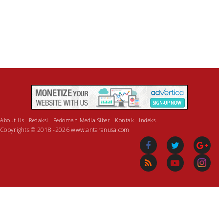
About Us
Redaksi
Pedoman Media Siber
Kontak
Indeks
Copyrights © 2018 -2026 www.antaranusa.com