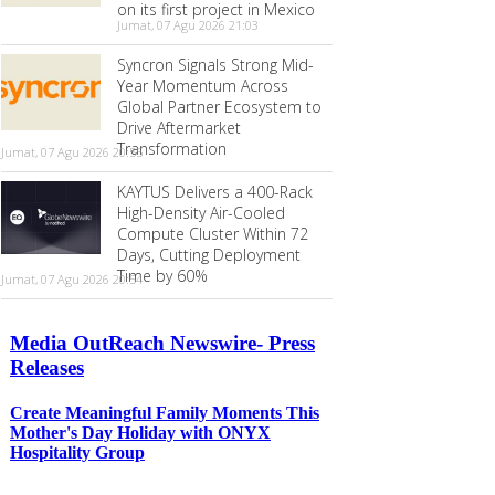
on its first project in Mexico
Jumat, 07 Agu 2026 21:03
Syncron Signals Strong Mid-
Year Momentum Across
Global Partner Ecosystem to
Drive Aftermarket
Transformation
Jumat, 07 Agu 2026 20:55
KAYTUS Delivers a 400-Rack
High-Density Air-Cooled
Compute Cluster Within 72
Days, Cutting Deployment
Time by 60%
Jumat, 07 Agu 2026 20:54