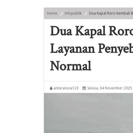
Home
Infopublik
Dua Kapal Roro Kembali 
Dua Kapal Roro
Layanan Penyeb
Normal
antaranusa123
Selasa, 04 November 2025