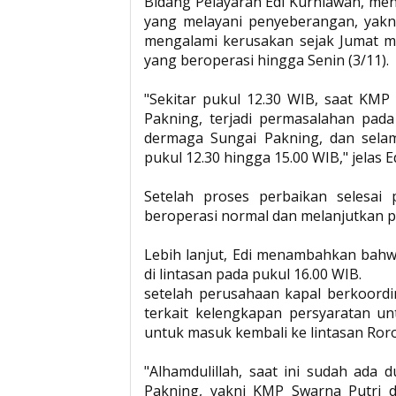
Bidang Pelayaran Edi Kurniawan, men
yang melayani penyeberangan, yakn
mengalami kerusakan sejak Jumat m
yang beroperasi hingga Senin (3/11).
"Sekitar pukul 12.30 WIB, saat KM
Pakning, terjadi permasalahan pad
dermaga Sungai Pakning, dan selam
pukul 12.30 hingga 15.00 WIB," jelas Ed
Setelah proses perbaikan selesai
beroperasi normal dan melanjutkan p
Lebih lanjut, Edi menambahkan bah
di lintasan pada pukul 16.00 WIB.
setelah perusahaan kapal berkoord
terkait kelengkapan persyaratan u
untuk masuk kembali ke lintasan Roro
"Alhamdulillah, saat ini sudah ada 
Pakning, yakni KMP Swarna Putri