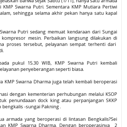
jelaskan bahwa sejak Sabtu (1/11), hanya satu armada
i KMP Swarna Putri. Sementara KMP Mutiara Pertiwi
alam, sehingga selama akhir pekan hanya satu kapal
P Swarna Putri sedang memuat kendaraan dari Sungai
a kompresor mesin. Perbaikan langsung dilakukan di
a proses tersebut, pelayanan sempat terhenti dari
i.
 pada pukul 15.30 WIB, KMP Swarna Putri kembali
elayanan penyeberangan seperti biasa.
wa KMP Swarna Dharma juga telah kembali beroperasi
inasi dengan kementerian perhubungan melalui KSOP
ntuk penundaaan dock king atau perpanjangan SKKP
 bengkalis -sungai Pakning .
dua armada yang beroperasi di lintasan Bengkalis?Sei
 dan KMP Swarna Dharma. Dengan beroperasinya 2