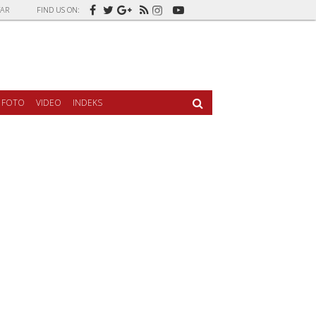
AR
FIND US ON:
FOTO
VIDEO
INDEKS