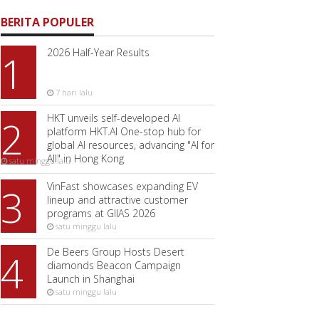
BERITA POPULER
2026 Half-Year Results
1
7 hari lalu
HKT unveils self-developed AI
2
platform HKT.AI One-stop hub for
global AI resources, advancing "AI for
All" in Hong Kong
satu minggu lalu
VinFast showcases expanding EV
3
lineup and attractive customer
programs at GIIAS 2026
satu minggu lalu
De Beers Group Hosts Desert
4
diamonds Beacon Campaign
Launch in Shanghai
satu minggu lalu