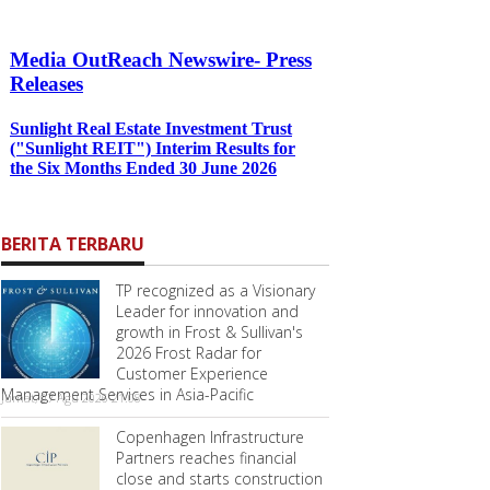
BERITA TERBARU
TP recognized as a Visionary
Leader for innovation and
growth in Frost & Sullivan's
2026 Frost Radar for
Customer Experience
Management Services in Asia-Pacific
Jumat, 07 Agu 2026 21:08
Copenhagen Infrastructure
Partners reaches financial
close and starts construction