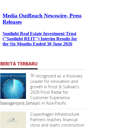
BERITA TERBARU
TP recognized as a Visionary
Leader for innovation and
growth in Frost & Sullivan's
2026 Frost Radar for
Customer Experience
Management Services in Asia-Pacific
Jumat, 07 Agu 2026 21:08
Copenhagen Infrastructure
Partners reaches financial
close and starts construction