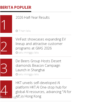
BERITA POPULER
2026 Half-Year Results
1
7 hari lalu
VinFast showcases expanding EV
2
lineup and attractive customer
programs at GIIAS 2026
satu minggu lalu
De Beers Group Hosts Desert
3
diamonds Beacon Campaign
Launch in Shanghai
satu minggu lalu
HKT unveils self-developed AI
4
platform HKT.AI One-stop hub for
global AI resources, advancing "AI for
All" in Hong Kong
satu minggu lalu