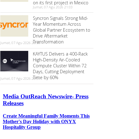
on its first project in Mexico
Jumat, 07 Agu 2026 21:03
Syncron Signals Strong Mid-
Year Momentum Across
Global Partner Ecosystem to
Drive Aftermarket
Transformation
Jumat, 07 Agu 2026 20:55
KAYTUS Delivers a 400-Rack
High-Density Air-Cooled
Compute Cluster Within 72
Days, Cutting Deployment
Time by 60%
Jumat, 07 Agu 2026 20:54