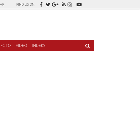
AR
FIND US ON:
FOTO
VIDEO
INDEKS