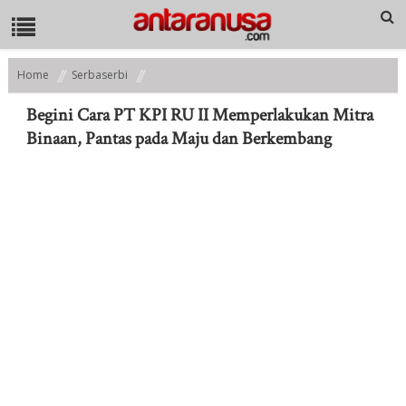
Home
Serbaserbi
Begini Cara PT KPI RU II Memperlakukan Mitra Binaan, Pantas pada Maju
dan Berkembang
Begini Cara PT KPI RU II Memperlakukan Mitra
Binaan, Pantas pada Maju dan Berkembang