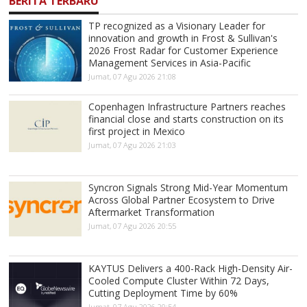
BERITA TERBARU
TP recognized as a Visionary Leader for
innovation and growth in Frost & Sullivan's
2026 Frost Radar for Customer Experience
Management Services in Asia-Pacific
Jumat, 07 Agu 2026 21:08
Copenhagen Infrastructure Partners reaches
financial close and starts construction on its
first project in Mexico
Jumat, 07 Agu 2026 21:03
Syncron Signals Strong Mid-Year Momentum
Across Global Partner Ecosystem to Drive
Aftermarket Transformation
Jumat, 07 Agu 2026 20:55
KAYTUS Delivers a 400-Rack High-Density Air-
Cooled Compute Cluster Within 72 Days,
Cutting Deployment Time by 60%
Jumat, 07 Agu 2026 20:54