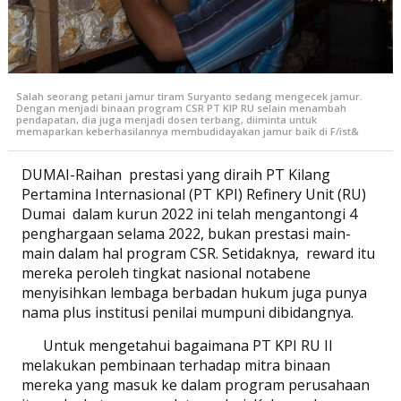
Salah seorang petani jamur tiram Suryanto sedang mengecek jamur.
Dengan menjadi binaan program CSR PT KIP RU selain menambah
pendapatan, dia juga menjadi dosen terbang, diiminta untuk
memaparkan keberhasilannya membudidayakan jamur baik di F/ist&
DUMAI-Raihan prestasi yang diraih PT Kilang
Pertamina Internasional (PT KPI) Refinery Unit (RU)
Dumai dalam kurun 2022 ini telah mengantongi 4
penghargaan selama 2022, bukan prestasi main-
main dalam hal program CSR. Setidaknya, reward itu
mereka peroleh tingkat nasional notabene
menyisihkan lembaga berbadan hukum juga punya
nama plus institusi penilai mumpuni dibidangnya.
Untuk mengetahui bagaimana PT KPI RU II
melakukan pembinaan terhadap mitra binaan
mereka yang masuk ke dalam program perusahaan