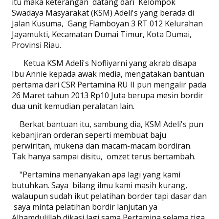
itu maka keterangan
datang dari
Kelompok
Swadaya Masyarakat (KSM) Adeli's yang berada di
Jalan Kusuma,
Gang Flamboyan 3 RT 012 Kelurahan
Jayamukti, Kecamatan Dumai Timur, Kota Dumai,
Provinsi Riau.
Ketua KSM Adeli's Nofliyarni yang akrab disapa
Ibu Annie kepada awak media, mengatakan bantuan
pertama dari CSR Pertamina RU II pun mengalir pada
26 Maret tahun 2013 Rp10 Juta berupa mesin bordir
dua unit kemudian peralatan lain.
Berkat bantuan itu, sambung dia, KSM Adeli's pun
kebanjiran orderan seperti membuat baju
perwiritan, mukena dan macam-macam bordiran.
Tak hanya sampai disitu,
omzet terus bertambah.
"Pertamina menanyakan apa lagi yang kami
butuhkan. Saya
bilang ilmu kami masih kurang,
walaupun sudah ikut pelatihan border tapi dasar dan
saya minta pelatihan bordir lanjutan ya
Alhamdulillah dikasi lagi sama Pertamina selama tiga