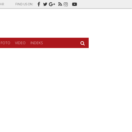
AR
FIND US ON:
FOTO
VIDEO
INDEKS