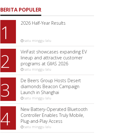
BERITA POPULER
2026 Half-Year Results
1
satu minggu lalu
VinFast showcases expanding EV
2
lineup and attractive customer
programs at GIIAS 2026
satu minggu lalu
De Beers Group Hosts Desert
3
diamonds Beacon Campaign
Launch in Shanghai
satu minggu lalu
New Battery-Operated Bluetooth
4
Controller Enables Truly Mobile,
Plug-and-Play Access
satu minggu lalu