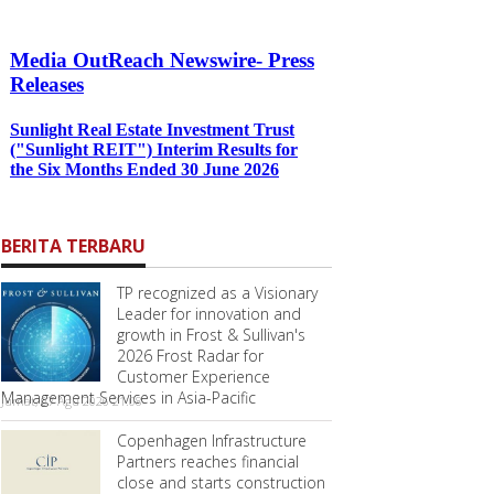
BERITA TERBARU
TP recognized as a Visionary
Leader for innovation and
growth in Frost & Sullivan's
2026 Frost Radar for
Customer Experience
Management Services in Asia-Pacific
Jumat, 07 Agu 2026 21:08
Copenhagen Infrastructure
Partners reaches financial
close and starts construction