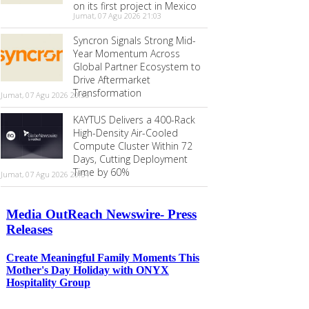
on its first project in Mexico
Jumat, 07 Agu 2026 21:03
Syncron Signals Strong Mid-
Year Momentum Across
Global Partner Ecosystem to
Drive Aftermarket
Transformation
Jumat, 07 Agu 2026 20:55
KAYTUS Delivers a 400-Rack
High-Density Air-Cooled
Compute Cluster Within 72
Days, Cutting Deployment
Time by 60%
Jumat, 07 Agu 2026 20:54