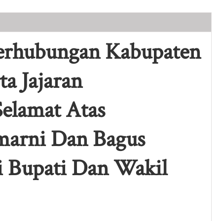
serta Jajaran Mengucapkan Selamat Atas Pelantikan Kasmarni Dan
Perhubungan Kabupaten
ta Jajaran
elamat Atas
marni Dan Bagus
i Bupati Dan Wakil