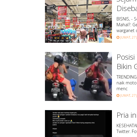
Diseb
BISNIS, -
Mahal?. G
warganet d
JUMAT, 27 
Posisi
Bikin 
TRENDING,
naik motor
menc
JUMAT, 27 
Pria i
KESEHATAN 
Twitter. F