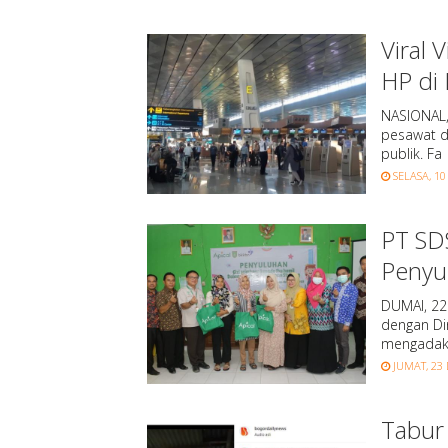
Viral
HP di 
NASIONAL,
pesawat d
publik. Fa
SELASA, 10
PT SDS
Penyu
DUMAI, 22
dengan Di
mengadak
JUMAT, 23 
Tabur 