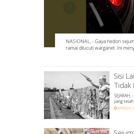
NASIONAL, - Gaya hedon sejuml
ramai dilucuti warganet. Ini me
Sisi L
Tidak 
SEJARAH, -
yang tela
MINGGU, 26
Sejuml