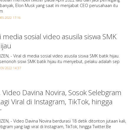
banyak, Elon Musk yang saat ini menjabat CEO perusahaan itu
im
DES 2022 17:16
di media sosial video asusila siswa SMK
ijau
IZEN, - Viral di media sosial video asusila siswa SMK batik hijau.
senonoh siswi SMK batik hijau itu menyebut, pelaku adalah sep
OV 2022 14:37
, Video Davina Novira, Sosok Selebgram
agi Viral di Instagram, TikTok, hingga
r
IZEN, - Video Davina Novira berdurasi 18 detik ditonton jutaan kali,
bgram yang lagi viral di Instagram, TikTok, hingga Twitter.Be