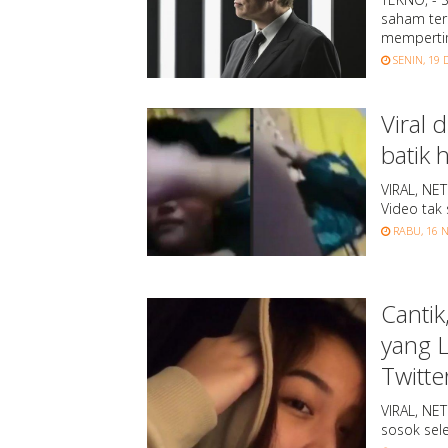
saham ter
mempert
SENIN, 19 
Viral 
batik h
VIRAL, NET
Video tak 
RABU, 16 N
Cantik
yang L
Twitte
VIRAL, NET
sosok sele