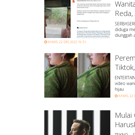
Wanit
Reda,
SERBASERB
diduga men
diunggah 
KAMIS, 22 DES 2022 16:51
Peremp
Tikto
ENTERTAIN,
video wan
hijau
KAMIS, 22 
Mulai 
Harus
TEKNO, - S