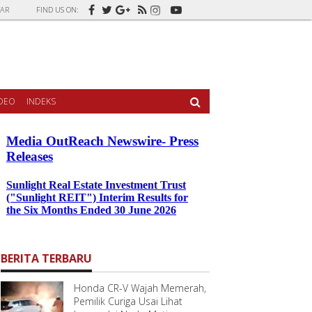
AR
FIND US ON:
IDEO
INDEKS
BERITA TERBARU
Honda CR-V Wajah Memerah,
Pemilik Curiga Usai Lihat