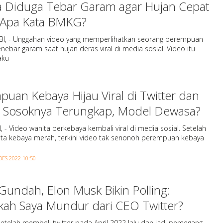
a Diduga Tebar Garam agar Hujan Cepat
 Apa Kata BMKG?
I, - Unggahan video yang memperlihatkan seorang perempuan
ebar garam saat hujan deras viral di media sosial. Video itu
aku
uan Kebaya Hijau Viral di Twitter dan
k, Sosoknya Terungkap, Model Dewasa?
 - Video wanita berkebaya kembali viral di media sosial. Setelah
ita kebaya merah, terkini video tak senonoh perempuan kebaya
DES 2022 10:50
Gundah, Elon Musk Bikin Polling:
kah Saya Mundur dari CEO Twitter?
etelah membeli twitter pada April 2022 lalu dan jadi pemegang