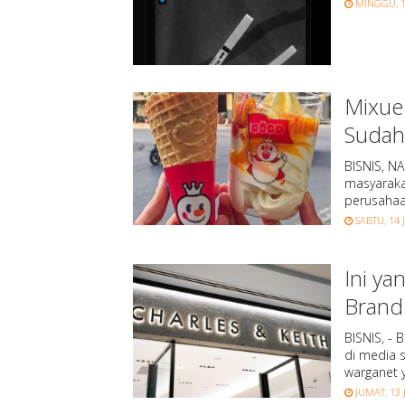
MINGGU, 15
Mixue 
Sudah
BISNIS, N
masyarakat
perusaha
SABTU, 14 
Ini ya
Brand 
BISNIS, - 
di media s
warganet y
JUMAT, 13 